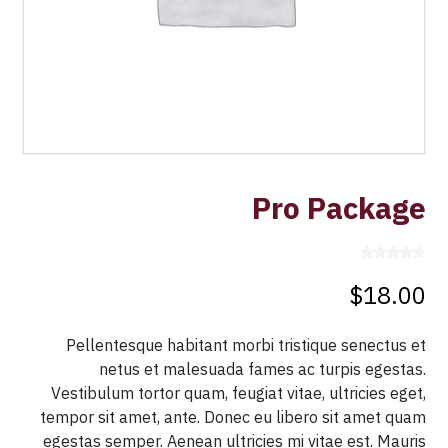
Pro Package
Rated
5.00
2
out of 5
$
18.00
based on
customer
ratings
Pellentesque habitant morbi tristique senectus et
netus et malesuada fames ac turpis egestas.
Vestibulum tortor quam, feugiat vitae, ultricies eget,
tempor sit amet, ante. Donec eu libero sit amet quam
egestas semper. Aenean ultricies mi vitae est. Mauris